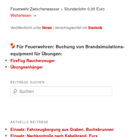
Feuerwehr Zwischenwasser > Stundenlohn 0,00 Euro
Weiterlesen
→
Veröffentlicht unter
News
|
Verschlagwortet mit
Statistik
Für Feuerwehren: Buchung von Brandsimulations-
equipment für Übungen:
FireFog Raucherzeuger
Übungsanhänger
BEITRÄGE SUCHEN
S
u
c
h
e
n
AKTUELLE BEITRÄGE
Einsatz: Fahrzeugbergung aus Graben, Buchebrunnen
Einsatz: Nachkontrolle nach Kabelbrand, Furx