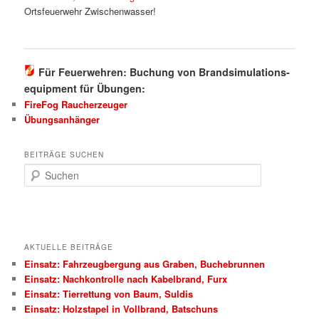
Ortsfeuerwehr Zwischenwasser!
Für Feuerwehren: Buchung von Brandsimulations-
equipment für Übungen:
FireFog Raucherzeuger
Übungsanhänger
BEITRÄGE SUCHEN
S
u
c
h
e
n
AKTUELLE BEITRÄGE
Einsatz: Fahrzeugbergung aus Graben, Buchebrunnen
Einsatz: Nachkontrolle nach Kabelbrand, Furx
Einsatz: Tierrettung von Baum, Suldis
Einsatz: Holzstapel in Vollbrand, Batschuns