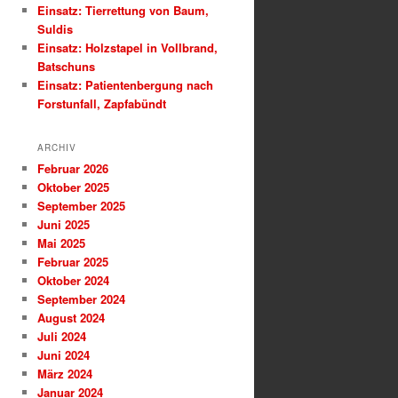
Einsatz: Tierrettung von Baum,
Suldis
Einsatz: Holzstapel in Vollbrand,
Batschuns
Einsatz: Patientenbergung nach
Forstunfall, Zapfabündt
ARCHIV
Februar 2026
Oktober 2025
September 2025
Juni 2025
Mai 2025
Februar 2025
Oktober 2024
September 2024
August 2024
Juli 2024
Juni 2024
März 2024
Januar 2024