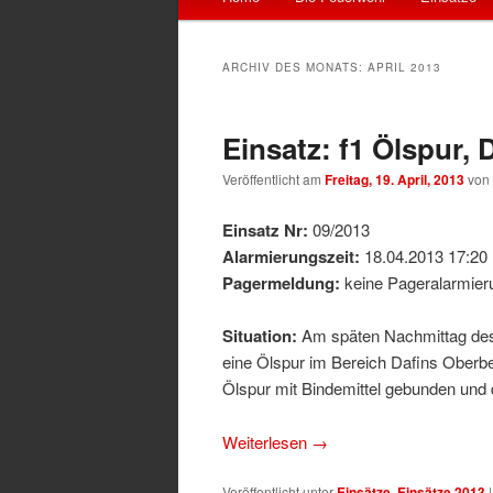
primären
sekundären
ARCHIV DES MONATS:
APRIL 2013
Inhalt
Inhalt
Einsatz: f1 Ölspur,
springen
springen
Veröffentlicht am
Freitag, 19. April, 2013
von
Einsatz Nr:
09/2013
Alarmierungszeit:
18.04.2013 17:20
Pagermeldung:
keine Pageralarmieru
Situation:
Am späten Nachmittag des 
eine Ölspur im Bereich Dafins Oberbe
Ölspur mit Bindemittel gebunden und 
Weiterlesen
→
Veröffentlicht unter
Einsätze
,
Einsätze 2013