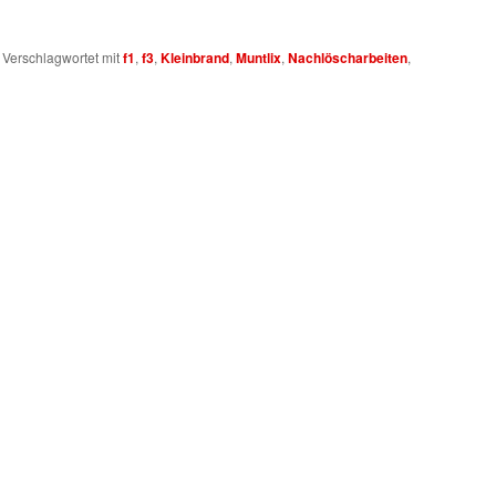
|
Verschlagwortet mit
f1
,
f3
,
Kleinbrand
,
Muntlix
,
Nachlöscharbeiten
,