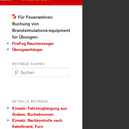
Für Feuerwehren:
Buchung von
Brandsimulations-equipment
für Übungen:
FireFog Raucherzeuger
Übungsanhänger
BEITRÄGE SUCHEN
S
u
c
h
e
n
AKTUELLE BEITRÄGE
Einsatz: Fahrzeugbergung aus
Graben, Buchebrunnen
Einsatz: Nachkontrolle nach
Kabelbrand, Furx