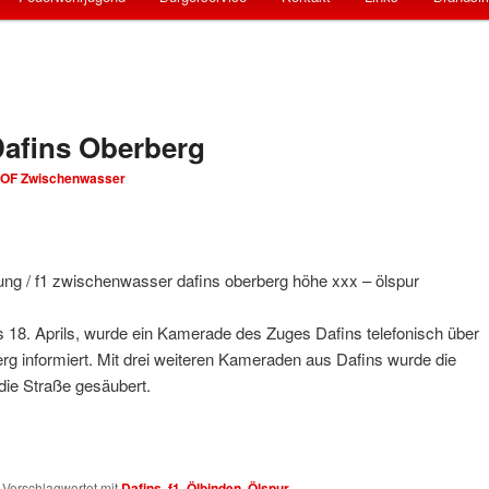
 Dafins Oberberg
OF Zwischenwasser
ng / f1 zwischenwasser dafins oberberg höhe xxx – ölspur
18. Aprils, wurde ein Kamerade des Zuges Dafins telefonisch über
rg informiert. Mit drei weiteren Kameraden aus Dafins wurde die
die Straße gesäubert.
|
Verschlagwortet mit
Dafins
,
f1
,
Ölbinden
,
Ölspur