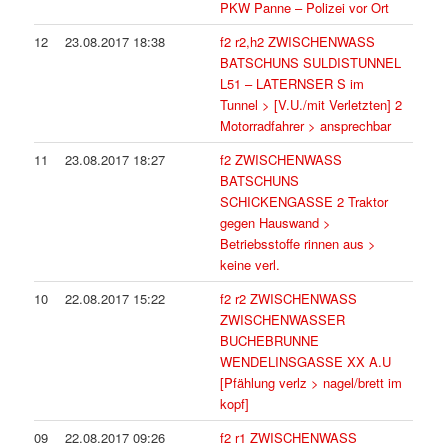
PKW Panne – Polizei vor Ort
12
23.08.2017 18:38
f2 r2,h2 ZWISCHENWASS
BATSCHUNS SULDISTUNNEL
L51 – LATERNSER S im
Tunnel > [V.U./mit Verletzten] 2
Motorradfahrer > ansprechbar
11
23.08.2017 18:27
f2 ZWISCHENWASS
BATSCHUNS
SCHICKENGASSE 2 Traktor
gegen Hauswand >
Betriebsstoffe rinnen aus >
keine verl.
10
22.08.2017 15:22
f2 r2 ZWISCHENWASS
ZWISCHENWASSER
BUCHEBRUNNE
WENDELINSGASSE XX A.U
[Pfählung verlz > nagel/brett im
kopf]
09
22.08.2017 09:26
f2 r1 ZWISCHENWASS