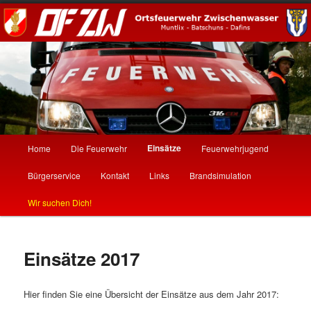
Hauptmenü
Einsätze
Home
Die Feuerwehr
Feuerwehrjugend
Zum
Zum
Bürgerservice
Kontakt
Links
Brandsimulation
primären
sekundären
Wir suchen Dich!
Inhalt
Inhalt
springen
springen
Einsätze 2017
Hier finden Sie eine Übersicht der Einsätze aus dem Jahr 2017: