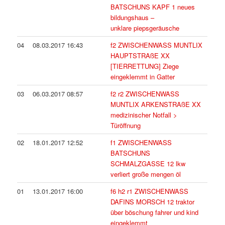
BATSCHUNS KAPF 1 neues
bildungshaus –
unklare piepsgeräusche
04
08.03.2017 16:43
f2 ZWISCHENWASS MUNTLIX
HAUPTSTRAßE XX
[TIERRETTUNG] Ziege
eingeklemmt in Gatter
03
06.03.2017 08:57
f2 r2 ZWISCHENWASS
MUNTLIX ARKENSTRAßE XX
medizinischer Notfall >
Türöffnung
02
18.01.2017 12:52
f1 ZWISCHENWASS
BATSCHUNS
SCHMALZGASSE 12 lkw
verliert große mengen öl
01
13.01.2017 16:00
f6 h2 r1 ZWISCHENWASS
DAFINS MORSCH 12 traktor
über böschung fahrer und kind
eingeklemmt