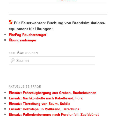
Für Feuerwehren: Buchung von Brandsimulations-
equipment für Übungen:
FireFog Raucherzeuger
Übungsanhänger
BEITRÄGE SUCHEN
S
u
c
h
e
n
AKTUELLE BEITRÄGE
Einsatz: Fahrzeugbergung aus Graben, Buchebrunnen
Einsatz: Nachkontrolle nach Kabelbrand, Furx
Einsatz: Tierrettung von Baum, Suldis
Einsatz: Holzstapel in Vollbrand, Batschuns
Einsatz: Patientenbergung nach Forstunfall, Zapfabündt