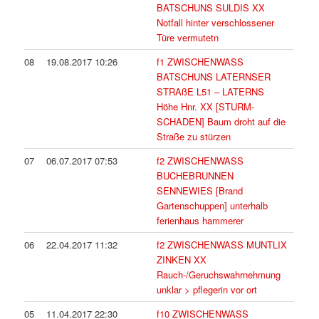
BATSCHUNS SULDIS XX
Notfall hinter verschlossener
Türe vermutetn
08
19.08.2017 10:26
f1 ZWISCHENWASS
BATSCHUNS LATERNSER
STRAßE L51 – LATERNS
Höhe Hnr. XX [STURM-
SCHADEN] Baum droht auf die
Straße zu stürzen
07
06.07.2017 07:53
f2 ZWISCHENWASS
BUCHEBRUNNEN
SENNEWIES [Brand
Gartenschuppen] unterhalb
ferienhaus hammerer
06
22.04.2017 11:32
f2 ZWISCHENWASS MUNTLIX
ZINKEN XX
Rauch-/Geruchswahrnehmung
unklar > pflegerin vor ort
05
11.04.2017 22:30
f10 ZWISCHENWASS