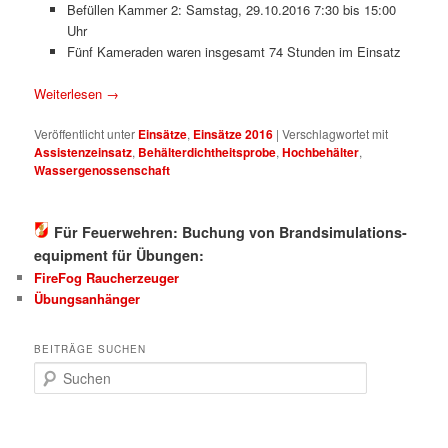
Befüllen Kammer 2: Samstag, 29.10.2016 7:30 bis 15:00
Uhr
Fünf Kameraden waren insgesamt 74 Stunden im Einsatz
Weiterlesen
→
Veröffentlicht unter
Einsätze
,
Einsätze 2016
|
Verschlagwortet mit
Assistenzeinsatz
,
Behälterdichtheitsprobe
,
Hochbehälter
,
Wassergenossenschaft
Für Feuerwehren: Buchung von Brandsimulations-
equipment für Übungen:
FireFog Raucherzeuger
Übungsanhänger
BEITRÄGE SUCHEN
S
u
c
h
e