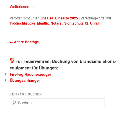
Weiterlesen
→
Veröffentlicht unter
Einsätze
,
Einsätze 2025
|
Verschlagwortet mit
Frödischbrücke
,
Muntlix
,
Notarzt
,
Sichtschutz
,
t2
,
Unfall
Beitragsnavigation
←
Ältere Beiträge
Für Feuerwehren: Buchung von Brandsimulations-
equipment für Übungen:
FireFog Raucherzeuger
Übungsanhänger
BEITRÄGE SUCHEN
S
u
c
h
e
n