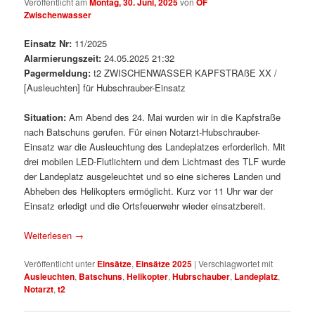
Veröffentlicht am
Montag, 30. Juni, 2025
von
OF
Zwischenwasser
Einsatz Nr:
11/2025
Alarmierungszeit:
24.05.2025 21:32
Pagermeldung:
t2 ZWISCHENWASSER KAPFSTRAßE XX /
[Ausleuchten] für Hubschrauber-Einsatz
Situation:
Am Abend des 24. Mai wurden wir in die Kapfstraße
nach Batschuns gerufen. Für einen Notarzt-Hubschrauber-
Einsatz war die Ausleuchtung des Landeplatzes erforderlich. Mit
drei mobilen LED-Flutlichtern und dem Lichtmast des TLF wurde
der Landeplatz ausgeleuchtet und so eine sicheres Landen und
Abheben des Helikopters ermöglicht. Kurz vor 11 Uhr war der
Einsatz erledigt und die Ortsfeuerwehr wieder einsatzbereit.
Weiterlesen
→
Veröffentlicht unter
Einsätze
,
Einsätze 2025
|
Verschlagwortet mit
Ausleuchten
,
Batschuns
,
Helikopter
,
Hubrschauber
,
Landeplatz
,
Notarzt
,
t2