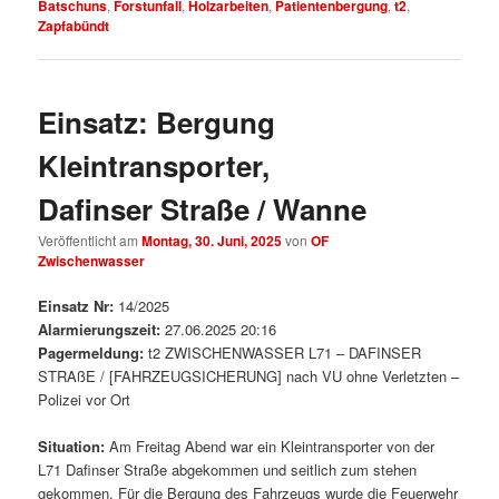
Batschuns
,
Forstunfall
,
Holzarbeiten
,
Patientenbergung
,
t2
,
Zapfabündt
Einsatz: Bergung
Kleintransporter,
Dafinser Straße / Wanne
Veröffentlicht am
Montag, 30. Juni, 2025
von
OF
Zwischenwasser
Einsatz Nr:
14/2025
Alarmierungszeit:
27.06.2025 20:16
Pagermeldung:
t2 ZWISCHENWASSER L71 – DAFINSER
STRAßE / [FAHRZEUGSICHERUNG] nach VU ohne Verletzten –
Polizei vor Ort
Situation:
Am Freitag Abend war ein Kleintransporter von der
L71 Dafinser Straße abgekommen und seitlich zum stehen
gekommen. Für die Bergung des Fahrzeugs wurde die Feuerwehr