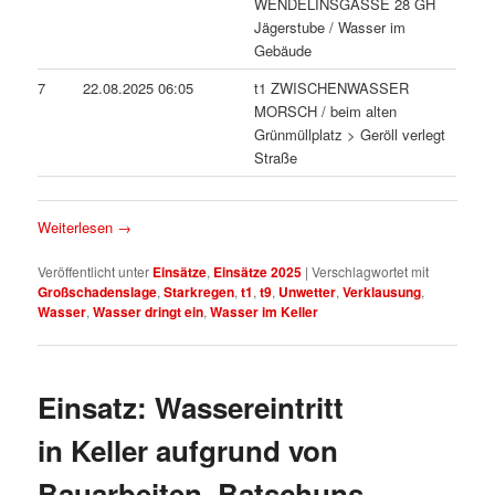
WENDELINSGASSE 28 GH
Jägerstube / Wasser im
Gebäude
7
22.08.2025 06:05
t1 ZWISCHENWASSER
MORSCH / beim alten
Grünmüllplatz > Geröll verlegt
Straße
Weiterlesen
→
Veröffentlicht unter
Einsätze
,
Einsätze 2025
|
Verschlagwortet mit
Großschadenslage
,
Starkregen
,
t1
,
t9
,
Unwetter
,
Verklausung
,
Wasser
,
Wasser dringt ein
,
Wasser im Keller
Einsatz: Wassereintritt
in Keller aufgrund von
Bauarbeiten, Batschuns