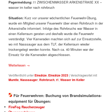
Pagermeldung:
t1 ZWISCHENWASSER ARKENSTRAßE XX –
wasser im keller nach rohrbruch
Situation:
Kurz vor unserer wöchentlichen Feuerwehr-Übung,
wurde ein Mitglied unserer Feuerwehr über einen Rohrbruch in der
Arkenstraße informiert. Infolge des Rohrbruchs war Wasser in
einen Kellerraum geraten und deshalb wurde die Feuerwehr
verständigt. Vier Kameraden machten sich auf zur Einsatzstelle,
wo mit Nasssauger aus dem TLF, der Kellerraum wieder
trockengelegt werden konnte. Nach ca. 40 Minuten war der
Einsatz für die Kameraden abgeschlossen.
Weiterlesen
→
Veröffentlicht unter
Einsätze
,
Einsätze 2023
|
Verschlagwortet mit
Muntlix
,
Nasssauger
,
Rohrbruch
,
t1
,
Wasser im Keller
Für Feuerwehren: Buchung von Brandsimulations-
equipment für Übungen:
FireFog Raucherzeuger