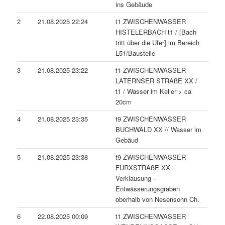
ins Gebäude
2
21.08.2025 22:24
t1 ZWISCHENWASSER
HISTELERBACH t1 / [Bach
tritt über die Ufer] im Bereich
L51/Baustelle
3
21.08.2025 23:22
t1 ZWISCHENWASSER
LATERNSER STRAßE XX /
t1 / Wasser im Keller > ca
20cm
4
21.08.2025 23:35
t9 ZWISCHENWASSER
BUCHWALD XX // Wasser im
Gebäud
5
21.08.2025 23:38
t9 ZWISCHENWASSER
FURXSTRAßE XX
Verklausung –
Entwässerungsgraben
oberhalb von Nesensohn Ch.
6
22.08.2025 00:09
t1 ZWISCHENWASSER