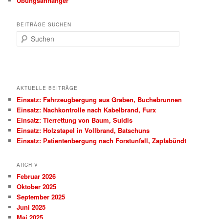
Übungsanhänger
BEITRÄGE SUCHEN
S
u
c
h
e
n
AKTUELLE BEITRÄGE
Einsatz: Fahrzeugbergung aus Graben, Buchebrunnen
Einsatz: Nachkontrolle nach Kabelbrand, Furx
Einsatz: Tierrettung von Baum, Suldis
Einsatz: Holzstapel in Vollbrand, Batschuns
Einsatz: Patientenbergung nach Forstunfall, Zapfabündt
ARCHIV
Februar 2026
Oktober 2025
September 2025
Juni 2025
Mai 2025