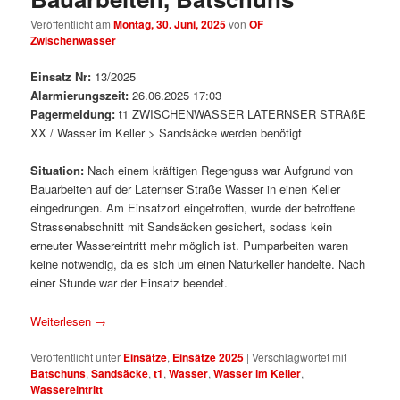
Veröffentlicht am
Montag, 30. Juni, 2025
von
OF
Zwischenwasser
Einsatz Nr:
13/2025
Alarmierungszeit:
26.06.2025 17:03
Pagermeldung:
t1 ZWISCHENWASSER LATERNSER STRAßE
XX / Wasser im Keller > Sandsäcke werden benötigt
Situation:
Nach einem kräftigen Regenguss war Aufgrund von
Bauarbeiten auf der Laternser Straße Wasser in einen Keller
eingedrungen. Am Einsatzort eingetroffen, wurde der betroffene
Strassenabschnitt mit Sandsäcken gesichert, sodass kein
erneuter Wassereintritt mehr möglich ist. Pumparbeiten waren
keine notwendig, da es sich um einen Naturkeller handelte. Nach
einer Stunde war der Einsatz beendet.
Weiterlesen
→
Veröffentlicht unter
Einsätze
,
Einsätze 2025
|
Verschlagwortet mit
Batschuns
,
Sandsäcke
,
t1
,
Wasser
,
Wasser im Keller
,
Wassereintritt